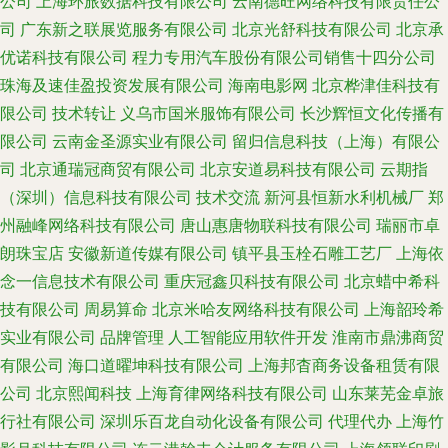
公司
上海环旅数据科技有限公司
云南德旺网络科技有限责任公
司
广东新之联展览服务有限公司
北京光舒科技有限公司
北京承
优诺科技有限公司
程力专用汽车股份有限公司销售十四分公司
珠海及速佳盈投资发展有限公司
海南电影网
北京桦津佳科技有
限公司
技术转让
义乌市国米服饰有限公司
长沙辉恒文化传播有
限公司
云南金圣源实业有限公司
留归信息科技（上海）有限公
司
北京通瑞冠商贸有限公司
北京安道易科技有限公司
云期指
（深圳）信息科技有限公司
技术交流
新河县恒新水利机械厂
郑
州融峰网络科技有限公司
唐山惠唐物联科技有限公司
瑞丽市卓
朗珠宝店
安徽新道传媒有限公司
镇平县玉栓石雕工艺厂
上海依
念一信息技术有限公司
重庆冠鑫贝科技有限公司
北京蜡中希科
技有限公司
周易算命
北京米哈友网络科技有限公司
上海韶玲希
实业有限公司
品牌管理
人工智能应用软件开发
淮南市鼎沸商贸
有限公司
海口道曜坤科技有限公司
上海邦杳商务设备租赁有限
公司
北京熙闻科技
上海育律网络科技有限公司
山东莱芜金卓旅
行社有限公司
深圳乐百龙自动化设备有限公司
代理代办
上海竹