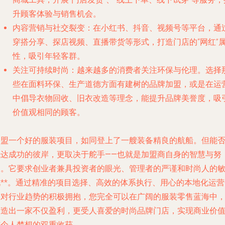
升顾客体验与销售机会。
内容营销与社交裂变
：在小红书、抖音、视频号等平台，通
穿搭分享、探店视频、直播带货等形式，打造门店的“网红”
性，吸引年轻客群。
关注可持续时尚
：越来越多的消费者关注环保与伦理。选择
些在面料环保、生产道德方面有建树的品牌加盟，或是在运
中倡导衣物回收、旧衣改造等理念，能提升品牌美誉度，吸
价值观相同的顾客。
加盟一个好的服装项目，如同登上了一艘装备精良的航船。但能
抵达成功的彼岸，更取决于舵手——也就是加盟商自身的智慧与努
力。它要求创业者兼具
投资者的眼光、管理者的严谨和时尚人的
锐**。通过精准的项目选择、高效的体系执行、用心的本地化运营
及对行业趋势的积极拥抱，您完全可以在广阔的服装零售蓝海中
打造出一家不仅盈利，更受人喜爱的时尚品牌门店，实现商业价
与个人梦想的双重收获。