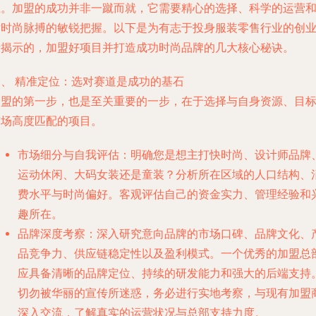
径。加盟的成功并非一蹴而就，它需要精心的选择、科学的运营
对时尚脉搏的敏锐把握。以下是为有志于投身服装零售行业的创
者揭示的，加盟好项目并打造成功时尚品牌的几大核心秘诀。
一、 精准定位：选对赛道是成功的基石
加盟的第一步，也是至关重要的一步，在于选择与自身资源、目
市场高度匹配的项目。
市场细分与自我评估
：明确您是想主打快时尚、设计师品牌
运动休闲、大码女装还是童装？分析所在区域的人口结构、
费水平与时尚偏好。客观评估自己的资金实力、管理经验和
趣所在。
品牌深度考察
：深入研究意向品牌的
市场口碑、品牌文化、
品竞争力、供应链稳定性以及盈利模式
。一个优秀的加盟总
应具备清晰的品牌定位、持续的研发能力和强大的后端支持
切勿被华丽的宣传所迷惑，务必进行实地考察，与现有加盟
深入交流，了解真实的运营状况与总部支持力度。