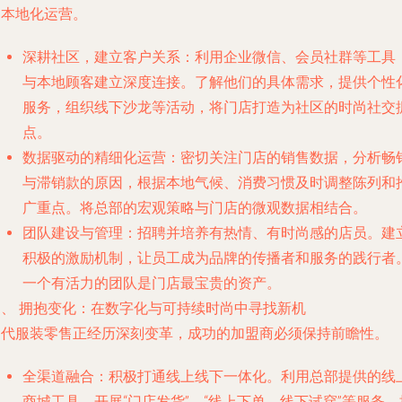
的本地化运营。
深耕社区，建立客户关系
：利用企业微信、会员社群等工具
与本地顾客建立深度连接。了解他们的具体需求，提供个性
服务，组织线下沙龙等活动，将门店打造为社区的时尚社交
点。
数据驱动的精细化运营
：密切关注门店的销售数据，分析畅
与滞销款的原因，根据本地气候、消费习惯及时调整陈列和
广重点。将总部的宏观策略与门店的微观数据相结合。
团队建设与管理
：招聘并培养有热情、有时尚感的店员。建
积极的激励机制，让员工成为品牌的传播者和服务的践行者
一个有活力的团队是门店最宝贵的资产。
四、 拥抱变化：在数字化与可持续时尚中寻找新机
当代服装零售正经历深刻变革，成功的加盟商必须保持前瞻性。
全渠道融合
：积极打通线上线下一体化。利用总部提供的线
商城工具，开展“门店发货”、“线上下单、线下试穿”等服务，