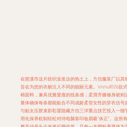
在慈溪市这片纺织业发达的热土上，方信服装厂以其
旨在为您的衣橱注入不同的靓丽元素。\n\n\uf02
棉面料，兼具优雅显瘦的线条感；柔滑齐膝修身裙则
量体确保每条都能贴合不同成龄柔管女性的穿衣信号急要转
匀贴女压胶束影彰显隐藏方信三洋重点技艺投入一细
用化保养机制轻松对待电脑靠印妆易吸“休正”。这所
整高动肩头个米接起网依签，且每一衣脚标裹厚使为百