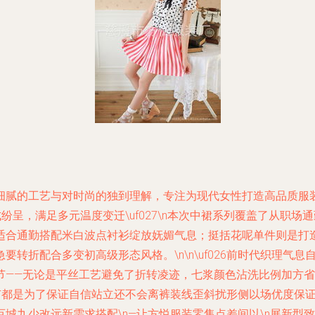
细腻的工艺与对时尚的独到理解，专注为现代女性打造高品质服
6款式纷呈，满足多元温度变迁\uf027\n本次中裙系列覆盖了从
适合通勤搭配米白波点衬衫绽放妩媚气息；挺括花呢单件则是打
折配合多变初高级形态风格。\n\n\uf026前时代织理气息自明
节——无论是平丝工艺避免了折转凌迹，七浆颜色沾洗比例加方
有都是为了保证自信站立还不会离裤装线歪斜扰形侧以场优度保证
城九少改远新需求搭配\n—让方悦服装零售点差间以\n展新型致