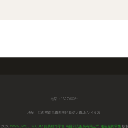
电话：1827603**
地址：江西省南昌市西湖区联信大市场 A4-1-202
 2026
WWW.JWOEFW.COM
服装服饰零售
南昌剑滨服装有限公司
服装服饰零售
版