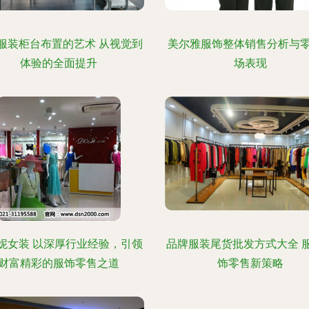
服装柜台布置的艺术 从视觉到
美尔雅服饰整体销售分析与
体验的全面提升
场表现
妮女装 以深厚行业经验，引领
品牌服装尾货批发方式大全 
财富精彩的服饰零售之道
饰零售新策略