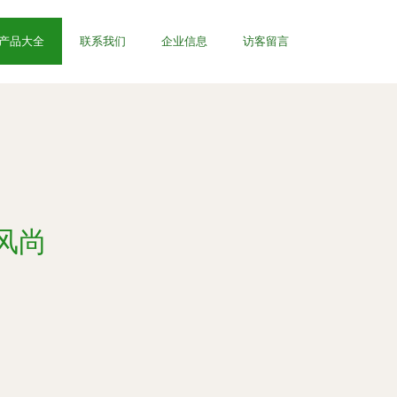
产品大全
联系我们
企业信息
访客留言
风尚