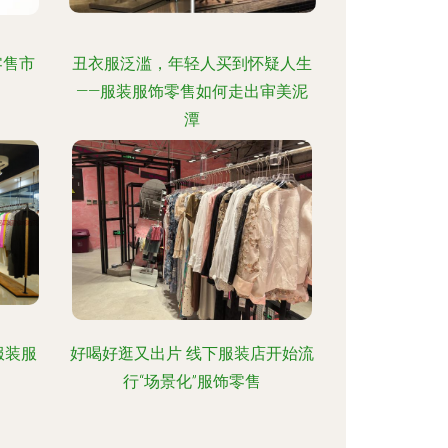
零售市
丑衣服泛滥，年轻人买到怀疑人生
——服装服饰零售如何走出审美泥
潭
服装服
好喝好逛又出片 线下服装店开始流
行“场景化”服饰零售