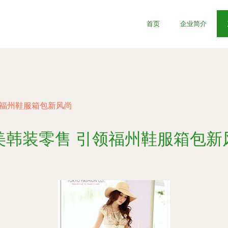
首页
企业简介
领福州鞋服箱包新风尚
美韩装零售 引领福州鞋服箱包新