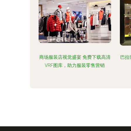
商场服装店视觉盛宴 免费下载高清
巴拉
VRF图库，助力服装零售营销