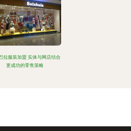
巴拉服装加盟 实体与网店结合
更成功的零售策略