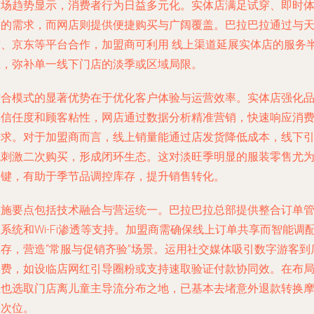
市场趋势显示，消费者行为日益多元化。实体店满足试穿、即时
验的需求，而网店则提供便捷购买与广阔覆盖。巴拉巴拉通过与
猫、京东等平台合作，加盟商可利用 线上渠道延展实体店的服务
径，弥补单一线下门店的淡季或区域局限。
结合模式的显著优势在于优化客户体验与运营效率。实体店强化
牌信任度和顾客粘性，网店通过数据分析精准营销，快速响应消
需求。对于加盟商而言，线上销量能通过店发货降低成本，线下
流刺激二次购买，形成闭环生态。这对淡旺季明显的服装零售尤
关键，有助于季节品调控库存，提升销售转化。
实施要点包括技术融合与营运统一。巴拉巴拉总部提供整合订单
系统和Wi-Fi渗透等支持。加盟商需确保线上订单共享而智能调
库存，营造“常服与促销齐验”场景。运用社交媒体吸引数字游客到
消费，如设临店网红引导圈粉或支持速取验证付款协同效。在布
上也选取门店离儿童主导流分布之地，已基本去堵意外退款转换
擦次位。